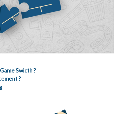
a Game Swicth ?
ncement ?
ng