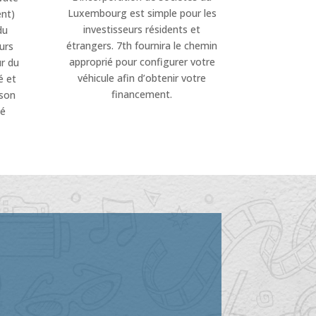
Luxembourg est simple pour les
ent)
investisseurs résidents et
du
étrangers. 7th fournira le chemin
urs
approprié pour configurer votre
ur du
véhicule afin d’obtenir votre
é et
financement.
 son
té